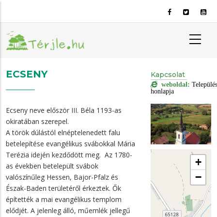
Ugrás
a
tartalomra
ECSENY
Kapcsolat
weboldal:
Települé
honlapja
Ecseny neve először III. Béla 1193-as
okiratában szerepel.
A török dúlástól elnéptelenedett falu
betelepítése evangélikus svábokkal Mária
Terézia idején kezdődött meg. Az 1780-
+
as években betelepült svábok
−
valószínűleg Hessen, Bajor-Pfalz és
Észak-Baden területéről érkeztek. Ők
építették a mai evangélikus templom
elődjét. A jelenleg álló, műemlék jellegű