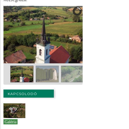
KAPCSOLODÓ
TARTALMAK
Ecs
eny
Galéria