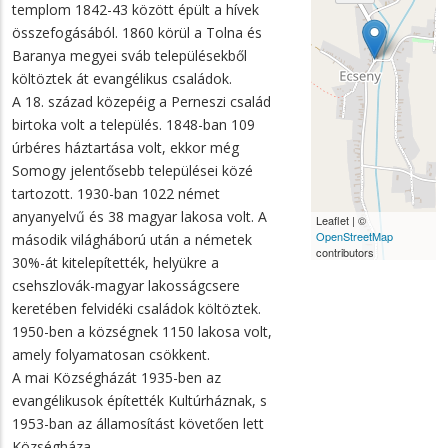
templom 1842-43 között épült a hívek
összefogásából. 1860 körül a Tolna és
Baranya megyei sváb településekből
költöztek át evangélikus családok.
A 18. század közepéig a Perneszi család
birtoka volt a település. 1848-ban 109
úrbéres háztartása volt, ekkor még
Somogy jelentősebb települései közé
tartozott. 1930-ban 1022 német
anyanyelvű és 38 magyar lakosa volt. A
Leaflet | ©
OpenStreetMap
második világháború után a németek
contributors
30%-át kitelepítették, helyükre a
csehszlovák-magyar lakosságcsere
keretében felvidéki családok költöztek.
1950-ben a községnek 1150 lakosa volt,
amely folyamatosan csökkent.
A mai Községházát 1935-ben az
evangélikusok építették Kultúrháznak, s
1953-ban az államosítást követően lett
Községháza.