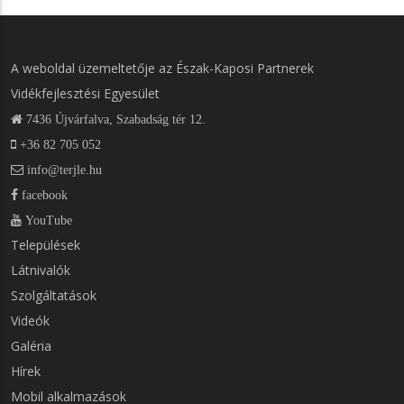
A weboldal üzemeltetője az Észak-Kaposi Partnerek
Vidékfejlesztési Egyesület
7436 Újvárfalva, Szabadság tér 12.
+36 82 705 052
info@terjle.hu
facebook
YouTube
Települések
LÁBLÉC
Látnivalók
MENÜK
1.
Szolgáltatások
Videók
Galéria
Hírek
Mobil alkalmazások
LÁBLÉC