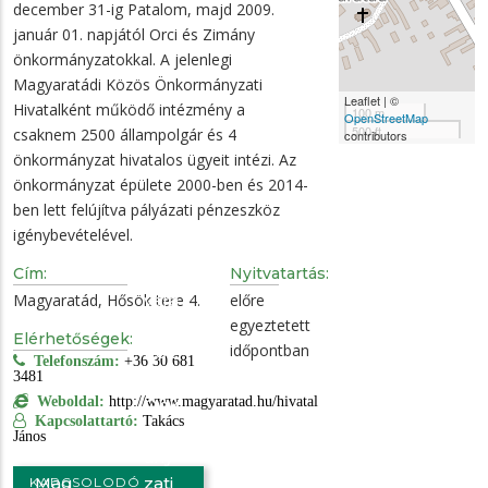
december 31-ig Patalom, majd 2009.
január 01. napjától Orci és Zimány
önkormányzatokkal. A jelenlegi
Magyaratádi Közös Önkormányzati
Leaflet | ©
Hivatalként működő intézmény a
100 m
OpenStreetMap
500 ft
csaknem 2500 állampolgár és 4
contributors
önkormányzat hivatalos ügyeit intézi. Az
önkormányzat épülete 2000-ben és 2014-
ben lett felújítva pályázati pénzeszköz
igénybevételével.
Cím:
Nyitvatartás:
Mag
Magyaratád, Hősök tere 4.
előre
yara
egyeztetett
tádi
Elérhetőségek:
időpontban
Köz
Telefonszám:
+36 30 681
3481
ös
Weboldal:
http://www.magyaratad.hu/hivatal
Önk
Kapcsolattartó:
Takács
orm
János
ány
Mag
zati
KAPCSOLODÓ