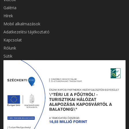
Galéria
Hírek
Mobil alkalmazások
LÁBLÉC
Adatkezelési tájékoztató
MENÜK
2.
Kapcsolat
Rólunk
Sütik