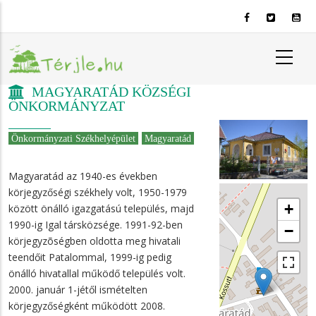
Ugrás
a
tartalomra
MAGYARATÁD KÖZSÉGI
ÖNKORMÁNYZAT
Önkormányzati Székhelyépület
Magyaratád
Magyaratád az 1940-es években
körjegyzőségi székhely volt, 1950-1979
+
között önálló igazgatású település, majd
1990-ig Igal társközsége. 1991-92-ben
−
körjegyzõségben oldotta meg hivatali
teendőit Patalommal, 1999-ig pedig
önálló hivatallal működő település volt.
2000. január 1-jétől ismételten
körjegyzőségként működött 2008.