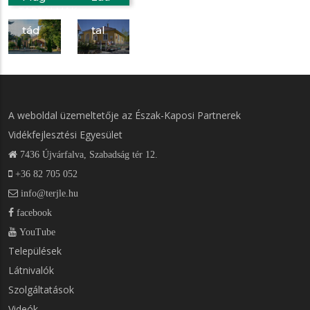
TARTALMAK
yara
Hiva
tád
tal
A weboldal üzemeltetője az Észak-Kaposi Partnerek
Vidékfejlesztési Egyesület
7436 Újvárfalva, Szabadság tér 12.
+36 82 705 052
info@terjle.hu
facebook
YouTube
Települések
LÁBLÉC
Látnivalók
MENÜK
1.
Szolgáltatások
Videók